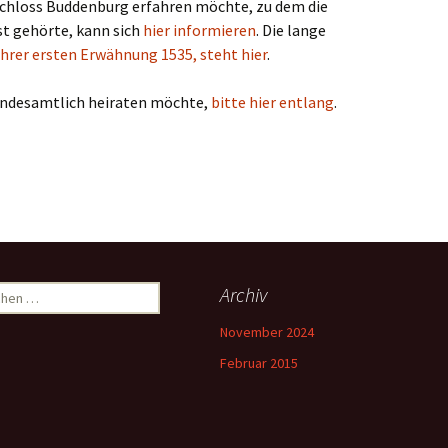
Schloss Buddenburg erfahren möchte, zu dem die
t gehörte, kann sich
hier informieren
. Die lange
ihrer ersten Erwähnung 1535, steht hier
.
andesamtlich heiraten möchte,
bitte hier entlang
.
hen
Archiv
:
November 2024
Februar 2015