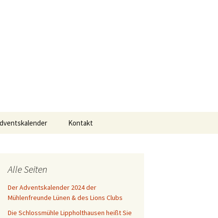
usen
Suchen
dventskalender
Kontakt
nach:
1
8
Alle Seiten
Der Adventskalender 2024 der
7
Mühlenfreunde Lünen & des Lions Clubs
6
Die Schlossmühle Lippholthausen heißt Sie