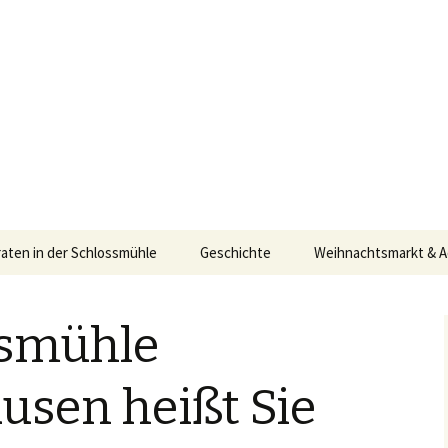
markt, Geschichte der Wassermühle
hle Lippholtha
raten in der Schlossmühle
Geschichte
Weihnachtsmarkt & A
Adventskalender 202
ssmühle
Weihnachtsmarkt 201
Weihnachtsmarkt 201
usen heißt Sie
Weihnachtsmarkt 201