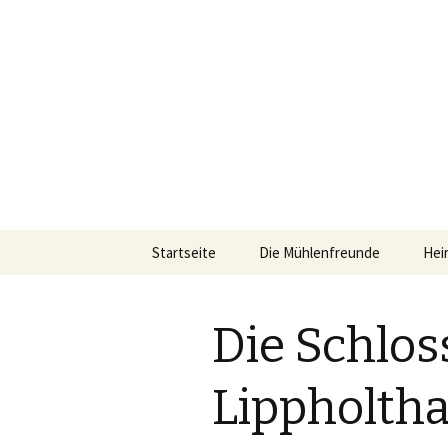
Heiraten in Lünen, Weihnachts
Schlossmü
Springe
Startseite
Die Mühlenfreunde
Hei
zum
Inhalt
Vereinsvorstand
Die Schlo
Ehrenamtspreis für die
Mühlenfreunde
Lippholtha
Jahreshauptversammlung
2020