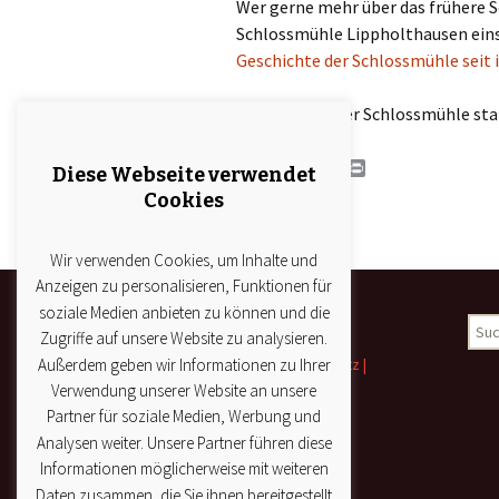
Wer gerne mehr über das frühere 
Schlossmühle Lippholthausen eins
Geschichte der Schlossmühle seit 
Wer gerne in der Schlossmühle st
F
T
P
E
P
Diese Webseite verwendet
a
w
i
m
r
Cookies
c
i
n
a
i
e
t
t
i
n
b
t
e
l
t
o
e
r
Wir verwenden Cookies, um Inhalte und
o
r
e
Anzeigen zu personalisieren, Funktionen für
k
s
t
soziale Medien anbieten zu können und die
Impressum
Suc
Zugriffe auf unsere Website zu analysieren.
nach
Impressum | Datenschutz |
Außerdem geben wir Informationen zu Ihrer
Kontakt
Verwendung unserer Website an unsere
Partner für soziale Medien, Werbung und
Analysen weiter. Unsere Partner führen diese
Informationen möglicherweise mit weiteren
Daten zusammen, die Sie ihnen bereitgestellt