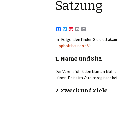
Satzung
Satzung
F
T
P
E
P
a
w
i
m
r
c
i
n
a
i
Im Folgenden finden Sie die
Satzu
e
t
t
i
n
Lippholthausen e.V.
:
b
t
e
l
t
o
e
r
o
r
e
1. Name und Sitz
k
s
t
Der Verein führt den Namen Mühlen
Lünen. Er ist im Vereinsregister 
2. Zweck und Ziele