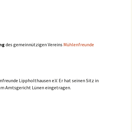
Weihnachtsmarkt 201
ng
des gemeinnützigen Vereins
Mühlenfreunde
freunde Lippholthausen e.V. Er hat seinen Sitz in
beim Amtsgericht Lünen eingetragen.