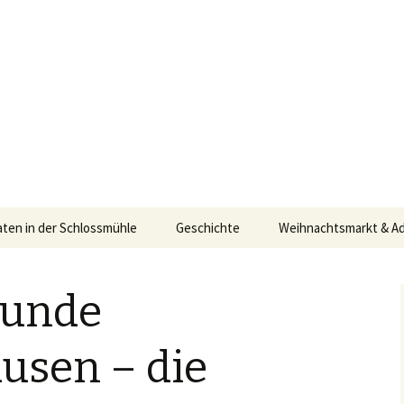
markt, Geschichte der Wassermühle
hle Lippholtha
aten in der Schlossmühle
Geschichte
Weihnachtsmarkt & A
Adventskalender 2021
eunde
Weihnachtsmarkt 201
Weihnachtsmarkt 201
usen – die
Weihnachtsmarkt 201