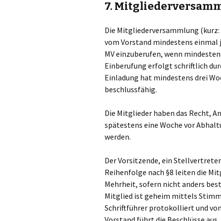
7. Mitgliederversam
Die Mitgliederversammlung (kurz: M
vom Vorstand mindestens einmal jäh
MV einzuberufen, wenn mindestens 
Einberufung erfolgt schriftlich du
Einladung hat mindestens drei Woc
beschlussfähig.
Die Mitglieder haben das Recht, An
spätestens eine Woche vor Abhaltu
werden.
Der Vorsitzende, ein Stellvertrete
Reihenfolge nach §8 leiten die Mi
Mehrheit, sofern nicht anders be
Mitglied ist geheim mittels Stim
Schriftführer protokolliert und v
Vorstand führt die Beschlüsse aus.