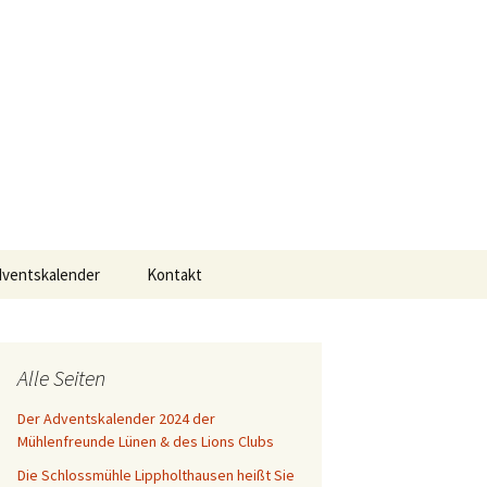
usen
Suchen
dventskalender
Kontakt
nach:
8
Alle Seiten
Der Adventskalender 2024 der
7
Mühlenfreunde Lünen & des Lions Clubs
6
Die Schlossmühle Lippholthausen heißt Sie