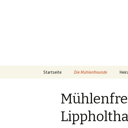
Heiraten in Lünen, Weihnachts
Schlossmü
Springe
Startseite
Die Mühlenfreunde
Heir
zum
Inhalt
Vereinsvorstand
Mühlenfr
Ehrenamtspreis für die
Mühlenfreunde
Lippholtha
Jahreshauptversammlung
2020